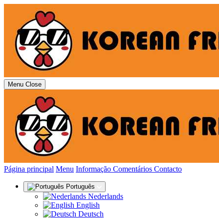
Menu
Close
(actual)
Página principal
Menu
Informação
Comentários
Contacto
Português
Nederlands
English
Deutsch