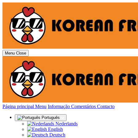
Menu
Close
(actual)
Página principal
Menu
Informação
Comentários
Contacto
Português
Nederlands
English
Deutsch